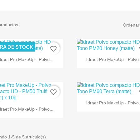
productos.
Ordenar 
RA DE STOCK
favorite_border
fa


Vista rápida
Vista rápida
draet Pro MakeUp - Polvo...
Idraet Pro MakeUp - Polvo.
favorite_border
fa

Vista rápida
Idraet Pro MakeUp - Polvo.

Vista rápida
draet Pro MakeUp - Polvo...
do 1-5 de 5 artículo(s)