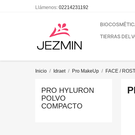
Llámenos:
02214231192
BIOCOSMÉTIC
TIERRAS DEL 
Inicio
Idraet
Pro MakeUp
FACE / ROS
P
PRO HYLURON
POLVO
COMPACTO