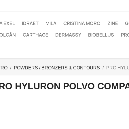
A EXEL
IDRAET
MILA
CRISTINA MORO
ZINE
G
VOLCÁN
CARTHAGE
DERMASSY
BIOBELLUS
PRO
TRO
POWDERS / BRONZERS & CONTOURS
PRO HYL
RO HYLURON POLVO COMP