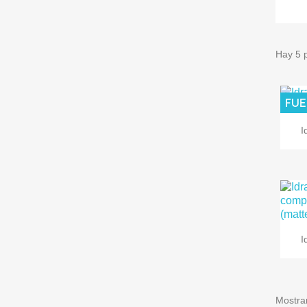
Hay 5 
FUE
I
I
Mostran