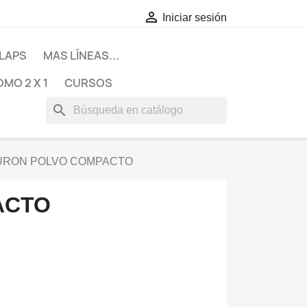

Iniciar sesión
LAPS
MAS LÍNEAS...
MO 2 X 1
CURSOS
search
URON POLVO COMPACTO
ACTO