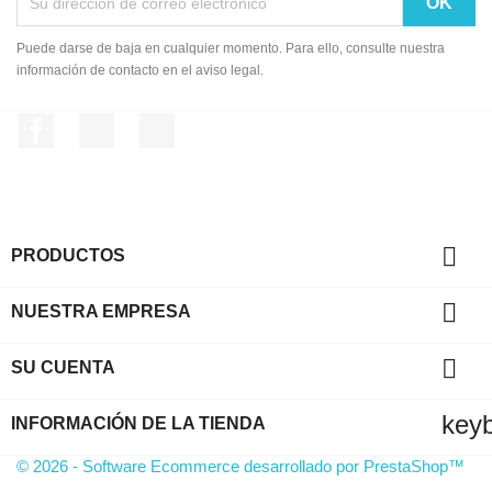
Puede darse de baja en cualquier momento. Para ello, consulte nuestra
información de contacto en el aviso legal.
Facebook
YouTube
Instagram

PRODUCTOS

NUESTRA EMPRESA

SU CUENTA
key
INFORMACIÓN DE LA TIENDA
© 2026 - Software Ecommerce desarrollado por PrestaShop™