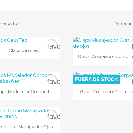
productos.
Ordenar 
favorite_border

Vista rápida
Glaps Celu Tec

Vista rápida
Glaps Masajeador Contorno
FUERA DE STOCK
favorite_border


Vista rápida
Vista rápida
aps Modelador Corporal...
Glaps Modelador Corporal
favorite_border

Vista rápida
ps Termo Masajeador Ojos...