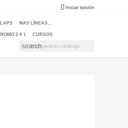

Iniciar sesión
LAPS
MAS LÍNEAS...
ROMO 2 X 1
CURSOS
search