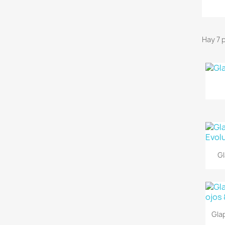
Hay 7 
Gl
Gla