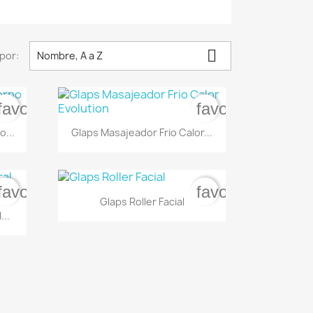

por:
Nombre, A a Z
favorite_border
favorite_border

Vista rápida
...
Glaps Masajeador Frio Calor...
favorite_border
favorite_border

Vista rápida
Glaps Roller Facial
...