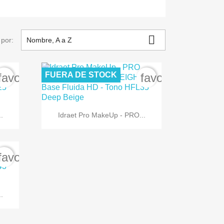

por:
Nombre, A a Z
FUERA DE STOCK
favorite_border
favorite_border

Vista rápida
.
Idraet Pro MakeUp - PRO...
favorite_border
.