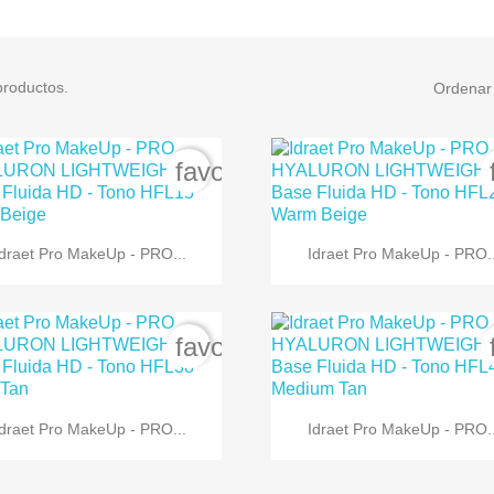
productos.
Ordenar 
favorite_border


Vista rápida
Vista rápida
Idraet Pro MakeUp - PRO...
Idraet Pro MakeUp - PRO..
favorite_border


Vista rápida
Vista rápida
Idraet Pro MakeUp - PRO...
Idraet Pro MakeUp - PRO..