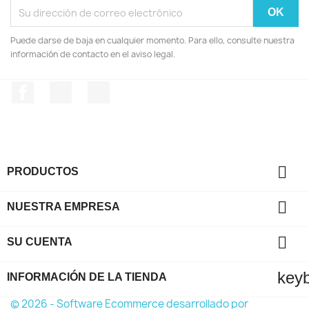
Puede darse de baja en cualquier momento. Para ello, consulte nuestra
información de contacto en el aviso legal.
Facebook
YouTube
Instagram

PRODUCTOS

NUESTRA EMPRESA

SU CUENTA
key
INFORMACIÓN DE LA TIENDA
© 2026 - Software Ecommerce desarrollado por