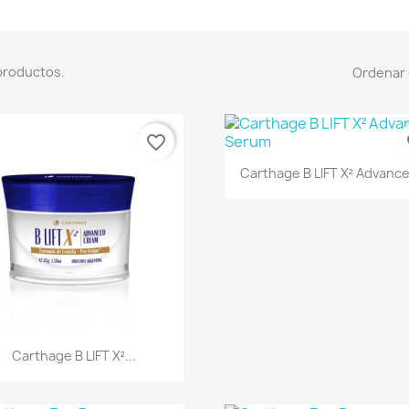
productos.
Ordenar 
favorite_border
fa
Vista rápida

Carthage B LIFT X² Advance
Vista rápida

Carthage B LIFT X²...