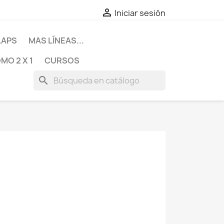

Iniciar sesión
LAPS
MAS LÍNEAS...
MO 2 X 1
CURSOS
search