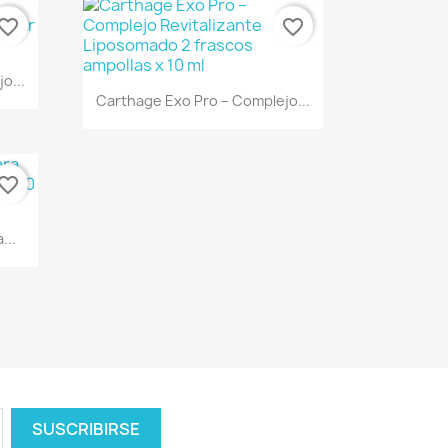
vorite_border
favorite_border
o...
Vista rápida

Carthage Exo Pro – Complejo...
vorite_border
...