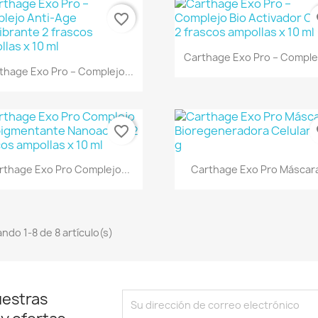
favorite_border
fa
Vista rápida

Carthage Exo Pro – Complej
Vista rápida

thage Exo Pro – Complejo...
favorite_border
fa
Vista rápida
Vista rápida


rthage Exo Pro Complejo...
Carthage Exo Pro Máscara
ndo 1-8 de 8 artículo(s)
uestras