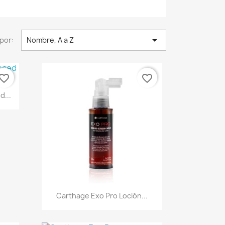

por:
Nombre, A a Z
vorite_border
favorite_border
d...
Vista rápida

Carthage Exo Pro Loción...